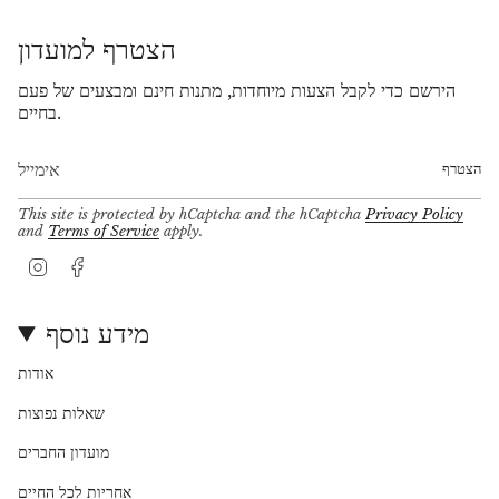
הצטרף למועדון
הירשם כדי לקבל הצעות מיוחדות, מתנות חינם ומבצעים של פעם
בחיים.
הצטרף
This site is protected by hCaptcha and the hCaptcha
Privacy Policy
and
Terms of Service
apply.
I
F
n
a
s
c
t
e
מידע נוסף
a
b
g
o
אודות
r
o
a
k
שאלות נפוצות
m
מועדון החברים
אחריות לכל החיים