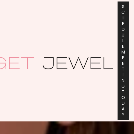
S
C
H
E
D
U
L
E
M
E
E
T
I
N
G
T
O
D
A
Y